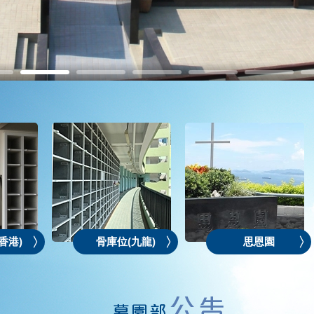
香港)
骨庫位(九龍)
思恩園