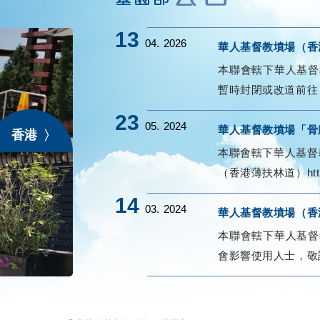
13
04.
2026
華人基督教墳場（香
本聯會轄下華人基督
暫時封閉或改道前往
23
05.
2024
華人基督教墳場「骨
香港
本聯會轄下華人基督
（香港薄扶林道）https:
14
03.
2024
華人基督教墳場（香
本聯會轄下華人基督
會影響使用人士，