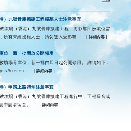
港）九號骨庫擴建工程掃墓人士注意事宜
教墳場（香港）九號骨庫擴建工程，將影響部份墳位需
，所有未經授權人士，請勿進入受影響...
| 詳細內容 |
庫位」新一批開放公開領用
教墳場骨庫位，新一批由即日起公開領用。 詳情如下：
//hkcccu...
| 詳細內容 |
港）申請上路禮堂注意事宜
教墳場（香港）九號骨庫擴建工程進行中，工程噪音或
敬請申請者留意。
| 詳細內容 |