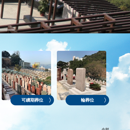
可續期葬位
輪葬位
全部