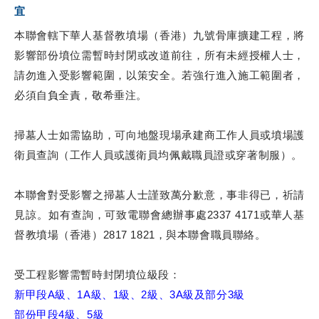
宜
本聯會轄下華人基督教墳場（香港）九號骨庫擴建工程，將
影響部份墳位需暫時封閉或改道前往，所有未經授權人士，
請勿進入受影響範圍，以策安全。若強行進入施工範圍者，
必須自負全責，敬希垂注。
掃墓人士如需協助，可向地盤現場承建商工作人員或墳場護
衛員查詢（工作人員或護衛員均佩戴職員證或穿著制服）。
本聯會對受影響之掃墓人士謹致萬分歉意，事非得已，祈請
見諒。如有查詢，可致電聯會總辦事處2337 4171或華人基
督教墳場（香港）2817 1821，與本聯會職員聯絡。
受工程影響需暫時封閉墳位級段：
新甲段A級、1A級、1級、2級、3A級及部分3級
部份甲段4級、5級