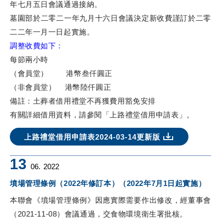
年七月五日會議通過接納。
墓園部於二零二一年九月十六日會議決定新收費謹訂於二零
二二年一月一日起實施。
調整收費如下：
每節兩小時
（會員堂） 港幣叁仟圓正
（非會員堂） 港幣陸仟圓正
備註：土葬者借用禮堂不再獲費用豁免安排
有關詳細借用資料，請參閱「上路禮堂借用申請表」。
上路禮堂借用申請表2024-03-14更新版
13
06.
2022
墳場管理條例（2022年修訂本）（2022年7月1日起實施）
本聯會《墳場管理條例》因應實際需要作出修改，經董事會
（2021-11-08）會議通過，交食物環境衛生署批核。